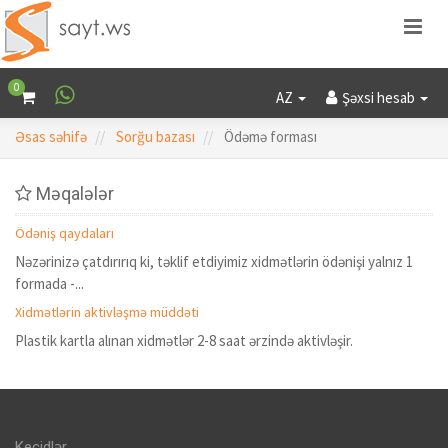
0
AZ
Şəxsi hesab
Əsas səhifə
Sorğu bazası
Ödəmə forması
Məqalələr
Ödəniş qaydaları
Nəzərinizə çatdırırıq ki, təklif etdiyimiz xidmətlərin ödənişi yalnız 1
formada -...
Xidmətlərin aktivləşmə müddəti
Plastik kartla alınan xidmətlər 2-8 saat ərzində aktivləşir.
Keçidlər