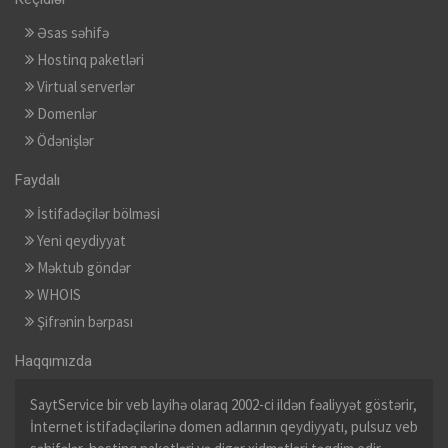
Əsas səhifə
Hostinq paketləri
Virtual serverlər
Domenlər
Ödənişlər
Faydalı
İstifadəçilər bölməsi
Yeni qeydiyyat
Məktub göndər
WHOIS
Şifrənin bərpası
Haqqımızda
SaytService bir veb layihə olaraq 2002-ci ildən fəaliyyət göstərir,
İnternet istifadəçilərinə domen adlarının qeydiyyatı, pulsuz veb