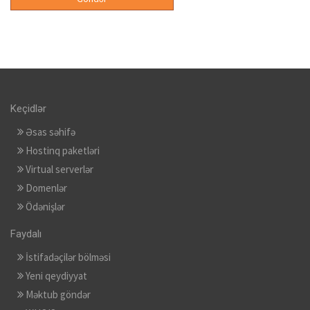
Keçidlər
Əsas səhifə
Hostinq paketləri
Virtual serverlər
Domenlər
Ödənişlər
Faydalı
İstifadəçilər bölməsi
Yeni qeydiyyat
Məktub göndər