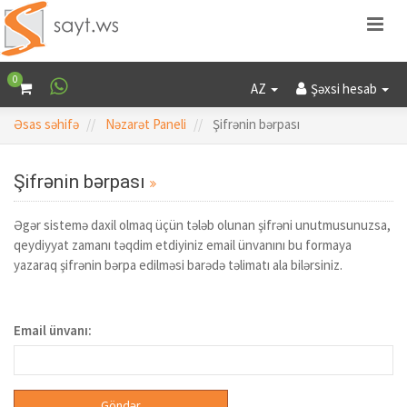
0
AZ
Şəxsi hesab
Əsas səhifə
Nəzarət Paneli
Şifrənin bərpası
Şifrənin bərpası
Əgər sistemə daxil olmaq üçün tələb olunan şifrəni unutmusunuzsa,
qeydiyyat zamanı təqdim etdiyiniz email ünvanını bu formaya
yazaraq şifrənin bərpa edilməsi barədə təlimatı ala bilərsiniz.
Email ünvanı: