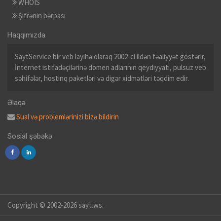
WHOIS
Şifrənin bərpası
Haqqımızda
SaytService bir veb layihə olaraq 2002-ci ildən fəaliyyət göstərir,
İnternet istifadəçilərinə domen adlarının qeydiyyatı, pulsuz veb
səhifələr, hostinq paketləri və digər xidmətləri təqdim edir.
Əlaqə
Sual və problemlərinizi bizə bildirin
Sosial şəbəkə
Copyright © 2002-2026 sayt.ws.