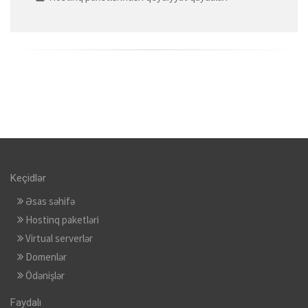
Keçidlər
Əsas səhifə
Hostinq paketləri
Virtual serverlər
Domenlər
Ödənişlər
Faydalı