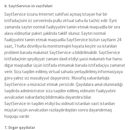
6. SaytService-in vəzifələri
SaytService özunə Internet səhifəsi açmaq istəyən hər bir
istifadəçisini öz serverində pullu virtual sahə ilə təchiz edir. Eyni
zamanda saytın normal fəaliyyətini təmin etmək məqsədilə bir sıra
əlavə xidmətlər paket şəklində təklif olunur. Saytın normal
fəaliyyətini təmin etmək məqsədilə SaytService bütün saytların 24
saat, 7 həftə dövriliyə ilə monitorinqini həyata keçirir və istənilən
problem barədə məlumat SaytService-ə bildirilməlidir. SaytService
istifadəçinin qeydiyyat zamanı daxil etdiyi şəxsi məlumatı hər hansı
digər məqsədlər üçün istifadə etməmək barədə istifadəçiyə zəmanət
verir. Sizə təqdim edilmiş virtual sahədə yerləşdirilmiş informasiyaya
görə yalnız siz məsuliyyət daşıyırsiniz. Müvafiq xəbərdarlıqla
SaytService-ə müraciət etmək yersizdir. Qaydalara əməl olunmadığı
təqdirdə administrator sizə təqdim edilmiş xidmətin fəaliyyətini
əvvəlcədən xəbərdarlıq bildirməklə dayandıra bilər.
SaytService-in təqdim etdiyi bu xidməti istənilən vaxt istənilən
müştəri üçün əvvəlcədən razılaşdırdıqdan sonra dayandırmaq
hüququ vardır.
7. Digər qaydalar