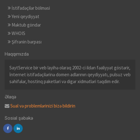
İstifadəçilər bölməsi
Yeni qeydiyyat
Məktub göndər
WHOIS
Şifrənin bərpası
Haqqımızda
SaytService bir veb layihə olaraq 2002-ci ildən fəaliyyət göstərir,
İnternet istifadəçilərinə domen adlarının qeydiyyatı, pulsuz veb
səhifələr, hostinq paketləri və digər xidmətləri təqdim edir.
Əlaqə
Sual və problemlərinizi bizə bildirin
Sosial şəbəkə