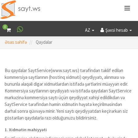
0
AZ
Şəxsi hesab
Əsas səhifə
Qaydalar
Bu qaydalar SaytService(www.sayt.ws) tərəfindən təklif edilən
kommersiya saytlarının (hostinq xidməti) qeydiyyatı, alınması və
bununla əlaqəli digər xidmətlərdən istifadə şərtlərini müəyyən edir.
Kommersiya saytlarının qeydiyyatı və istifadə qaydaları SaytService
mərkəzinə kommersiya saytı üçün qeydiyyat xahişi edildikdən və
SaytService tərəfindən həmin xidmətin həyata keçirilməsindən
dərhal sonra qüvvəyə minir. Yeni saytı qeydiyyatdan keçirərkən siz
göstərilən qaydalarla razı olduğunuzu bildirirsiniz.
1. Xidmətin mahiyyəti