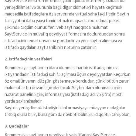
SaytService elektron informasiyanın qlobal İnternet şəbəkəsində
yerləşdirilməsi və bununla bağlı digər xidmətləri həyata keçirmək
məqsədilə istifadəçilərə öz serverində virtual sahə təklif edir. Saytın
fəaliyyətini daha yaxşı təmin etmək məqsədilə bu xidmət paket
şəklində təqdim olunur. Yeni veb sayt haqqında məlumat
SaytService-in müvafiq qeydiyyat formasını doldurduqdan sonra
istifadəçinin email ünvanına göndərilir və yeni saytın alınması və
istifadə qaydaları sayt sahibinin nəzərinə çatdırılır.
2. İstifadəçinin vəzifələri
Kommersiya saytlarının idarə olunması hər bir istifadəçinin öz
ixtiyarındadır. İstifadəçi səhifə açılması üçün qeydiyyatdan keçərkən
öz email ünvanını düzgün göstərməyə borcludur, çünki bütün zəruri
məlumatlar bu ünvana göndəriləcək. Saytın idarə olunması üçün
nəzarət panelinə giriş informasiyası (istifadəçi adı və şifrə) məxfi
yerdə saxlanılmalıdır.
Saytda yerləşdirmək istədiyiniz informasiyaya müəyyən qadağalar
tətbiq oluna bilər, buna görə də növbəti bölmə ilə diqqətlə tanış olun.
3. Qadağalar
Kommersiya saytlarının qeydiyyatı və istifadəsi SaytService