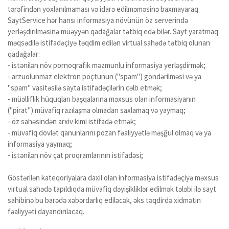
tərəfindən yoxlanılmaması və idarə edilməməsinə baxmayaraq
SaytService hər hansı informasiya növünün öz serverində
yerləşdirilməsinə müəyyən qadağalar tətbiq edə bilər. Sayt yaratmaq
məqsədilə istifadəçiyə təqdim edilən virtual sahədə tətbiq olunan
qadağalar:
- istənilən növ pornoqrafik məzmunlu informasiya yerləşdirmək;
- arzuolunmaz elektron poçtunun ("spam") göndərilməsi və ya
"spam" vasitəsilə sayta istifadəçilərin cəlb etmək;
- müəlliflik hüquqları başqalarına məxsus olan informasiyanın
("pirat") müvafiq razılaşma olmadan saxlamaq və yaymaq;
- öz sahəsindən arxiv kimi istifadə etmək;
- müvafiq dövlət qanunlarını pozan fəaliyyətlə məşğul olmaq və ya
informasiya yaymaq;
- istənilən növ çat proqramlarının istifadəsi;
Göstərilən kateqoriyalara daxil olan informasiya istifadəçiyə məxsus
virtual sahədə tapıldıqda müvafiq dəyişikliklər edilmək tələbi ilə sayt
sahibinə bu barədə xəbərdarlıq ediləcək, əks təqdirdə xidmətin
fəaliyyəti dayandırılacaq.