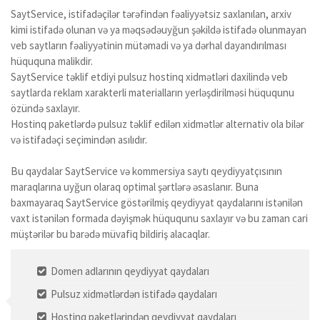
SaytService, istifadəçilər tərəfindən fəaliyyətsiz saxlanılan, arxiv
kimi istifadə olunan və ya məqsədəuyğun şəkildə istifadə olunmayan
veb saytların fəaliyyətinin mütəmadi və ya dərhal dayandırılması
hüququna malikdir.
SaytService təklif etdiyi pulsuz hostinq xidmətləri daxilində veb
saytlarda reklam xarakterli materialların yerləşdirilməsi hüququnu
özündə saxlayır.
Hostinq paketlərdə pulsuz təklif edilən xidmətlər alternativ ola bilər
və istifadəçi seçimindən asılıdır.
Bu qaydalar SaytService və kommersiya saytı qeydiyyatçısının
maraqlarına uyğun olaraq optimal şərtlərə əsaslanır. Buna
baxmayaraq SaytService göstərilmiş qeydiyyat qaydalarını istənilən
vaxt istənilən formada dəyişmək hüququnu saxlayır və bu zaman cari
müştərilər bu barədə müvafiq bildiriş alacaqlar.
Domen adlarının qeydiyyat qaydaları
Pulsuz xidmətlərdən istifadə qaydaları
Hostinq paketlərindən qeydiyyat qaydaları