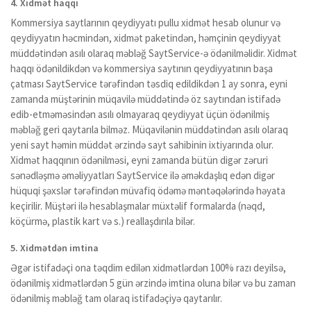
4. Xidmət haqqı
Kommersiya saytlarının qeydiyyatı pullu xidmət hesab olunur və
qeydiyyatın həcmindən, xidmət paketindən, həmçinin qeydiyyat
müddətindən asılı olaraq məbləğ SaytService-ə ödənilməlidir. Xidmət
haqqı ödənildikdən və kommersiya saytının qeydiyyatının başa
çatması SaytService tərəfindən təsdiq edildikdən 1 ay sonra, eyni
zamanda müştərinin müqavilə müddətində öz saytından istifadə
edib-etməməsindən asılı olmayaraq qeydiyyat üçün ödənilmiş
məbləğ geri qaytarıla bilməz. Müqavilənin müddətindən asılı olaraq
yeni sayt həmin müddət ərzində sayt sahibinin ixtiyarında olur.
Xidmət haqqının ödənilməsi, eyni zamanda bütün digər zəruri
sənədləşmə əməliyyatları SaytService ilə əməkdaşlıq edən digər
hüquqi şəxslər tərəfindən müvafiq ödəmə məntəqələrində həyata
keçirilir. Müştəri ilə hesablaşmalar müxtəlif formalarda (nəqd,
köçürmə, plastik kart və s.) reallaşdırıla bilər.
5. Xidmətdən imtina
Əgər istifadəçi ona təqdim edilən xidmətlərdən 100% razı deyilsə,
ödənilmiş xidmətlərdən 5 gün ərzində imtina oluna bilər və bu zaman
ödənilmiş məbləğ tam olaraq istifadəçiyə qaytarılır.