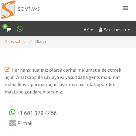
0
AZ
Şəxsi hesab
Əsas səhifə
Əlaqə
Hər hansı sualınız olarsa dərhal məlumat əldə etmək
üçün Whatsapp ilə saxlaya və yaxud daha geniş məlumat
mübadiləsi aparmaq üçün sistemə daxil olaraq yardım
məktubu göndərə bilərsiniz.
+1 681 379 4456
E-mail