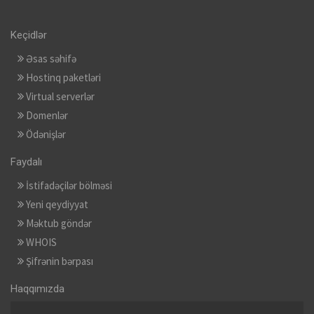
Keçidlər
Əsas səhifə
Hostinq paketləri
Virtual serverlər
Domenlər
Ödənişlər
Faydalı
İstifadəçilər bölməsi
Yeni qeydiyyat
Məktub göndər
WHOIS
Şifrənin bərpası
Haqqımızda