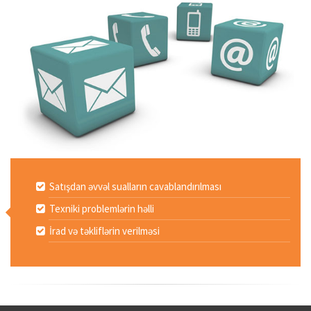
Satışdan əvvəl sualların cavablandırılması
Texniki problemlərin həlli
İrad və təkliflərin verilməsi